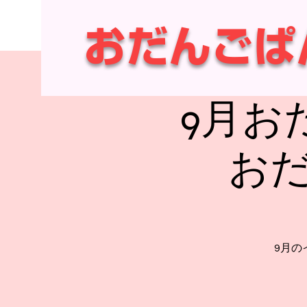
​ おだんごぱ
9月お
おだ
9月の