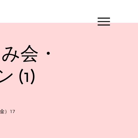
しみ会・
(1)
金）17