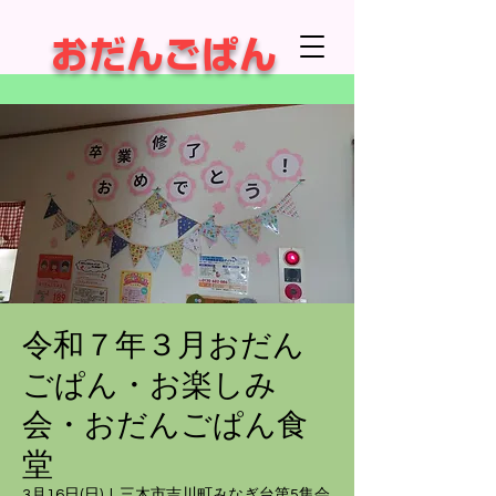
​ おだんごぱん
令和７年３月おだん
ごぱん・お楽しみ
会・おだんごぱん食
堂
3月16日(日)
  |  
三木市吉川町みなぎ台第5集会